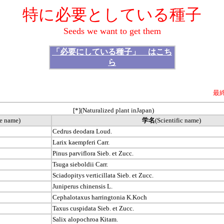
特に必要としている種子
Seeds we want to get them
「必要にしている種子」 はこち
ら
最終
[*](Naturalized plant inJapan)
e name)
学名
(Scientific name)
Cedrus deodara Loud.
Larix kaempferi Carr.
Pinus parviflora Sieb. et Zucc.
Tsuga sieboldii Carr.
Sciadopitys verticillata Sieb. et Zucc.
Juniperus chinensis L.
Cephalotaxus harringtonia K.Koch
Taxus cuspidata Sieb. et Zucc.
Salix alopochroa Kitam.