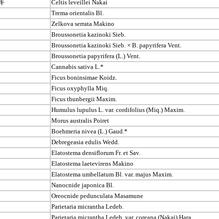
キ
Celtis leveillei Nakai
Trema orientalis Bl.
Zelkova serrata Makino
Broussonetia kazinoki Sieb.
Broussonetia kazinoki Sieb. × B. papyrifera Vent.
Broussonetia papyrifera (L.) Vent.
Cannabis sativa L.*
Ficus boninsimae Koidz.
Ficus oxyphylla Miq.
Ficus thunbergii Maxim.
Humulus lupulus L. var. cordifolius (Miq.) Maxim.
Morus australis Poiret
Boehmeria nivea (L.) Gaud.*
Debregeasia edulis Wedd.
Elatostema densiflorum Fr. et Sav.
Elatostema laetevirens Makino
Elatostema umbellatum Bl. var. majus Maxim.
Nanocnide japonica Bl.
Oreocnide pedunculata Masamune
Parietaria micrantha Ledeb.
Parietaria micrantha Ledeb. var. coreana (Nakai) Hara