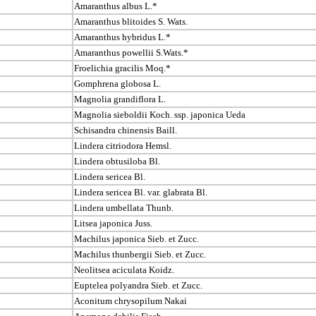
Amaranthus albus L.*
Amaranthus blitoides S. Wats.
Amaranthus hybridus L.*
Amaranthus powellii S.Wats.*
Froelichia gracilis Moq.*
Gomphrena globosa L.
Magnolia grandiflora L.
Magnolia sieboldii Koch. ssp. japonica Ueda
Schisandra chinensis Baill.
Lindera citriodora Hemsl.
Lindera obtusiloba Bl.
Lindera sericea Bl.
Lindera sericea Bl. var. glabrata Bl.
Lindera umbellata Thunb.
Litsea japonica Juss.
Machilus japonica Sieb. et Zucc.
Machilus thunbergii Sieb. et Zucc.
Neolitsea aciculata Koidz.
Euptelea polyandra Sieb. et Zucc.
Aconitum chrysopilum Nakai