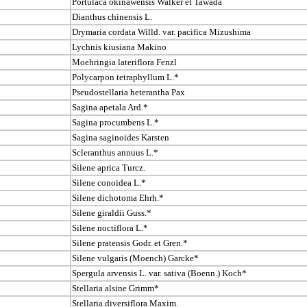
Portulaca okinawensis Walker et Tawada
Dianthus chinensis L.
Drymaria cordata Willd. var. pacifica Mizushima
Lychnis kiusiana Makino
Moehringia lateriflora Fenzl
Polycarpon tetraphyllum L.*
Pseudostellaria heterantha Pax
Sagina apetala Ard.*
Sagina procumbens L.*
Sagina saginoides Karsten
Scleranthus annuus L.*
Silene aprica Turcz.
Silene conoidea L.*
Silene dichotoma Ehrh.*
Silene giraldii Guss.*
Silene noctiflora L.*
Silene pratensis Godr. et Gren.*
Silene vulgaris (Moench) Garcke*
Spergula arvensis L. var. sativa (Boenn.) Koch*
Stellaria alsine Grimm*
Stellaria diversiflora Maxim.