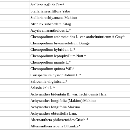
Stellaria pallida Pire*
Stellaria sessiliflora Yabe
Stellaria uchiyamana Makino
Atriplex subcordata Kitag.
Axyris amaranthoides L.*
Chenopodium ambrosioides L. var. anthelminticum A.Gray*
Chenopodium bryoniaefolium Bunge
Chenopodium hybridum L.*
Chenopodium leptophyllum Nutt.*
Chenopodium murale L.*
Chenopodium quinoa Willd.
Corispermum hyssopifolium L.*
Salicornia virginica L.*
Salsola kali L.*
Achyranthes bidentata Bl. var. hachijoensis Hara
Achyranthes longifolia (Makino) Makino
Achyranthes longifolia Makino
Achyranthes obtusifolia Lam.
Alternanthera philoxeroides Griseb.*
Alternanthera repens O.Kuntze*