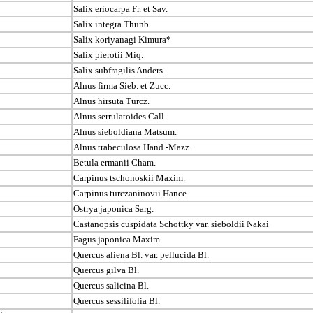
Salix eriocarpa Fr. et Sav.
Salix integra Thunb.
Salix koriyanagi Kimura*
Salix pierotii Miq.
Salix subfragilis Anders.
Alnus firma Sieb. et Zucc.
Alnus hirsuta Turcz.
Alnus serrulatoides Call.
Alnus sieboldiana Matsum.
Alnus trabeculosa Hand.-Mazz.
Betula ermanii Cham.
Carpinus tschonoskii Maxim.
Carpinus turczaninovii Hance
Ostrya japonica Sarg.
Castanopsis cuspidata Schottky var. sieboldii Nakai
Fagus japonica Maxim.
Quercus aliena Bl. var. pellucida Bl.
Quercus gilva Bl.
Quercus salicina Bl.
Quercus sessilifolia Bl.