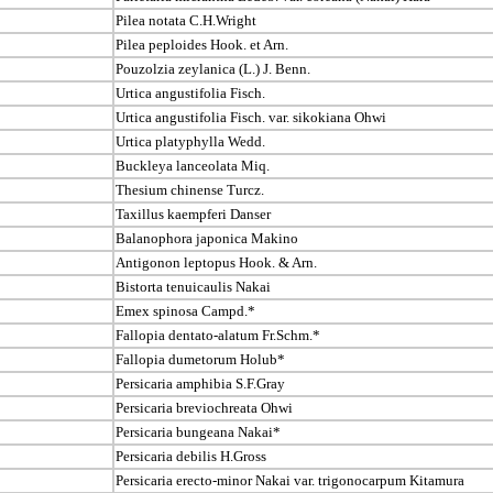
Pilea notata C.H.Wright
Pilea peploides Hook. et Arn.
Pouzolzia zeylanica (L.) J. Benn.
Urtica angustifolia Fisch.
Urtica angustifolia Fisch. var. sikokiana Ohwi
Urtica platyphylla Wedd.
Buckleya lanceolata Miq.
Thesium chinense Turcz.
Taxillus kaempferi Danser
Balanophora japonica Makino
Antigonon leptopus Hook. & Arn.
Bistorta tenuicaulis Nakai
Emex spinosa Campd.*
Fallopia dentato-alatum Fr.Schm.*
Fallopia dumetorum Holub*
Persicaria amphibia S.F.Gray
Persicaria breviochreata Ohwi
Persicaria bungeana Nakai*
Persicaria debilis H.Gross
Persicaria erecto-minor Nakai var. trigonocarpum Kitamura