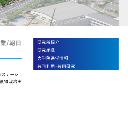
業/朝日
研究所紹介
研究組織
大学院進学情報
共同利用・共同研究
宙ステーショ
の食物栽培実