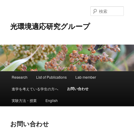
メ
イ
検
ン
索
コ
光環境適応研究グループ
ン
テ
ン
ツ
へ
移
動
メ
Research
List of Publications
Lab member
イ
ン
お問い合わせ
進学を考えている学生の方へ
メ
ニ
実験方法・授業
English
ュ
ー
お問い合わせ