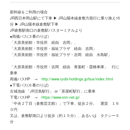
新幹線をご利用の場合
JR西日本岡山駅にて下車 ▶ JR山陽本線倉敷方面行に乗り換え15
分 ▶ JR山陽本線倉敷駅下車
JR倉敷駅南口の倉敷駅バスターミナルより
●両備バス(３番のりば）
「大原美術館・市役所 経由 吉岡」、
「大原美術館・市役所・福祉プラザ 経由 吉岡」
「大原美術館・市役所・福祉プラザ・吉岡 経由 水島駅」
「大原美術館・市役所・吉岡 経由 青葉町・霞橋車庫」 行に
乗車
両備バスHP →
http://www.ryobi-holdings.jp/bus/index.html
●下電バス(６番のりば)
古城池線 「JR児島駅行」 or「茶屋町駅行」に乗車
下電バスHP →
https://www.sim-net.jp/
「中央２丁目（倉敷芸文館）」で下車、徒歩２分。 運賃 １６
０円
又は、倉敷駅南口より徒歩（約１５分）、あるいは タクシー５
分