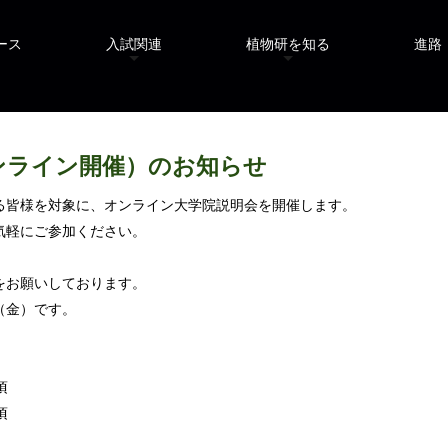
ース
入試関連
植物研を知る
進路
ンライン開催）のお知らせ
る皆様を対象に、
オンライン大学院説明会を開催します。
気軽にご参加ください。
をお願いしております
。
日（金）です。
頃
頃