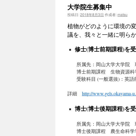
大学院生募集中
ン
投稿日:
2018年8月3日
作成者:
matsu
ツ
植物がどのように環境の変
へ
議を、我々と一緒に明ら
ス
修士(博士前期課程)を
キ
所属先：岡山大学大学院 
ッ
博士前期課程 生物資源科
プ
受験科目 (一般選抜)：英
詳細
http://www.gels.okayama-u.a
博士(博士後期課程)を
所属先：岡山大学大学院 
博士後期課程 農生命科学