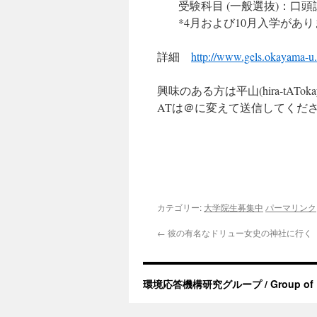
受験科目 (一般選抜)：口頭
*4月および10月入学があ
詳細
http://www.gels.okayama-u.
興味のある方は平山(hira-tATok
ATは＠に変えて送信してくだ
カテゴリー:
大学院生募集中
パーマリンク
←
彼の有名なドリュー女史の神社に行く
環境応答機構研究グループ / Group of Env