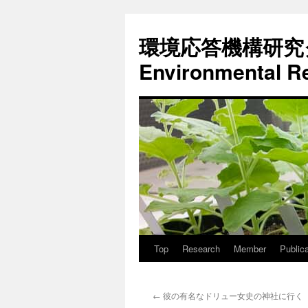
環境応答機構研究グルー
Environmental R
Top
Research
Member
Publica
コ
ン
←
彼の有名なドリュー女史の神社に行く
テ