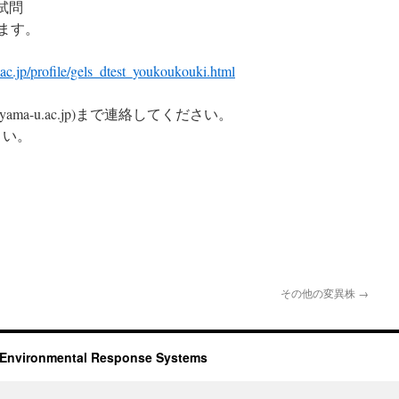
試問
ります。
ac.jp/profile/gels_dtest_youkoukouki.html
ayama-u.ac.jp)まで連絡してください。
さい。
その他の変異株
→
ironmental Response Systems