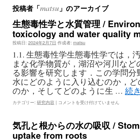
matsu
投稿者「
」のアーカイブ
ン
ツ
生態毒性学と水質管理 / Environm
toxicology and water quality
へ
投稿日:
2024年2月7日
作成者:
matsu
ス
1.1. 生態毒性学生態毒性学では
キ
まな化学物質が，湖沼や河川など
ッ
る影響を研究します．この学問分
水にどのように入り込むのか，ど
プ
のか，そしてどのように生 …
続
生
カテゴリー:
研究内容
|
コメントを受け付けていません
態
毒
性
気孔と根からの水の吸収 / Stomata
学
uptake from roots
と
水