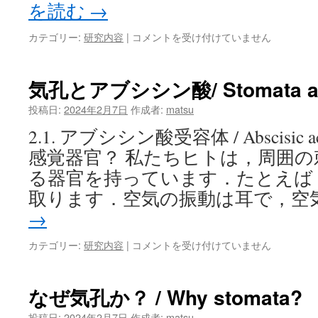
water
を読む
→
uptake
from
気
カテゴリー:
研究内容
|
コメントを受け付けていません
roots
孔
は
と
葉
気孔とアブシシン酸/ Stomata and 
内
で
投稿日:
2024年2月7日
作成者:
matsu
の
2.1. アブシシン酸受容体 / Abscisic ac
CO2
の
感覚器官？ 私たちヒトは，周囲
拡
る器官を持っています．たとえば
散
/
取ります．空気の振動は耳で，空
Stomata
→
and
CO2
気
カテゴリー:
研究内容
|
コメントを受け付けていません
diffusion
孔
in
と
a
ア
なぜ気孔か？ / Why stomata?
leaf
ブ
は
シ
投稿日:
2024年2月7日
作成者:
matsu