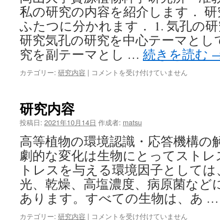
Stomata
私の研究の内容を紹介します． 
and
ふたつに分かれます． 1. 気孔の研究
air
pollution
研究気孔の研究を中心テーマとし
は
究を副テーマとし …
続きを読む
研
カテゴリー:
研究内容
|
コメントを受け付けていません
究
内
容
研究内容
（森）
は
投稿日:
2021年10月14日
作成者:
matsu
高等植物の環境認識・応答機構の解
劇的な変化は生物にとってストレ
トレスを与える環境因子としては
光、乾燥、高塩濃度、病原菌など
あります。すべての生物は、あ 
研
カテゴリー:
研究内容
|
コメントを受け付けていません