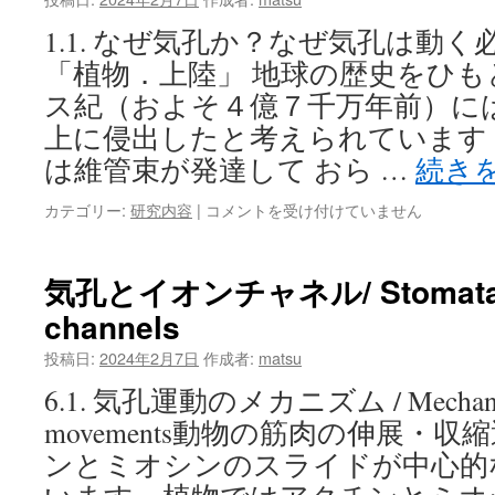
シ
1.1. なぜ気孔か？なぜ気孔は動
ン
酸/
「植物．上陸」 地球の歴史をひ
Stomata
ス紀（およそ４億７千万年前）に
and
abscisic
上に侵出したと考えられています
acid
は維管束が発達して おら …
続き
は
な
カテゴリー:
研究内容
|
コメントを受け付けていません
ぜ
気
孔
気孔とイオンチャネル/ Stomata a
か？
channels
/
Why
投稿日:
2024年2月7日
作成者:
matsu
stomata?
は
6.1. 気孔運動のメカニズム / Mechanisms
movements動物の筋肉の伸展・
ンとミオシンのスライドが中心的