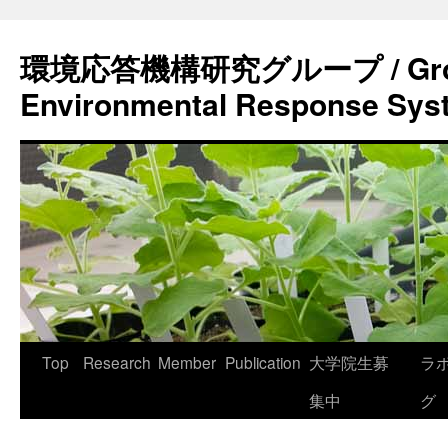
環境応答機構研究グループ / Grou
Environmental Response Sys
コ
Top
Research
Member
Publication
大学院生募
ラ
ン
集中
グ
テ