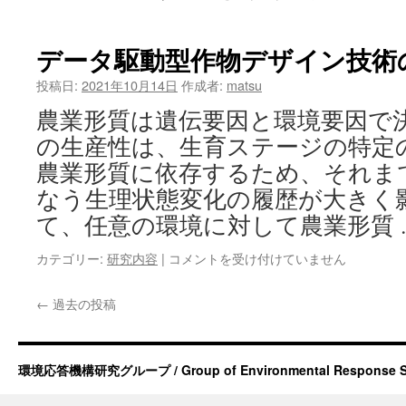
究
内
容
データ駆動型作物デザイン技術
は
投稿日:
2021年10月14日
作成者:
matsu
農業形質は遺伝要因と環境要因で
の生産性は、生育ステージの特定
農業形質に依存するため、それま
なう生理状態変化の履歴が大きく
て、任意の環境に対して農業形質 
デ
カテゴリー:
研究内容
|
コメントを受け付けていません
ー
タ
←
過去の投稿
駆
動
型
作
環境応答機構研究グループ / Group of Environmental Response S
物
デ