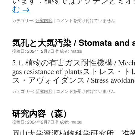
います．植物ではアクチンとミオ
む
→
気
カテゴリー:
研究内容
|
コメントを受け付けていません
孔
と
イ
気孔と大気汚染 / Stomata and air
オ
ン
投稿日:
2024年2月7日
作成者:
matsu
チ
5.1. 植物の有害ガス耐性機構 / Mechanis
ャ
ネ
gas resistance of plantsス
ル/
ス・アヴォイダンス / Stress avoidan
Stomata
and
気
カテゴリー:
研究内容
|
コメントを受け付けていません
ion
孔
channels
と
は
大
研究内容（森）
気
汚
投稿日:
2024年2月7日
作成者:
matsu
染
岡山大学資源植物科学研究所 准
/