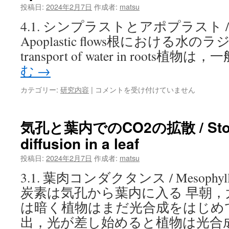
投稿日:
2024年2月7日
作成者:
matsu
質
管
4.1. シンプラストとアポプラスト / Symp
理
Apoplastic flows根における水のラジ
/
Environmental
transport of water in roots植物
toxicology
む
→
and
water
気
カテゴリー:
研究内容
|
コメントを受け付けていません
quality
孔
management
と
は
根
気孔と葉内でのCO2の拡散 / Stoma
か
diffusion in a leaf
ら
の
投稿日:
2024年2月7日
作成者:
matsu
水
の
3.1. 葉肉コンダクタンス / Mesophyll 
吸
炭素は気孔から葉内に入る 早朝
収
/
は暗く植物はまだ光合成をはじめ
Stomata
出，光が差し始めると植物は光合
and