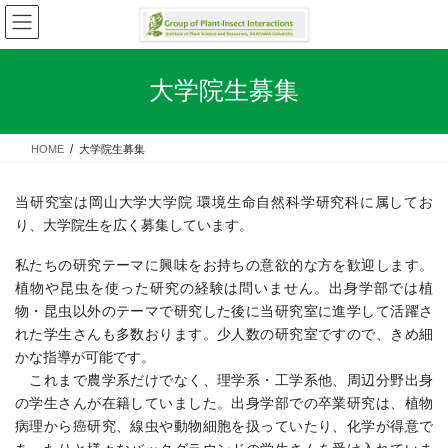
コ
ナ
ン
ビ
テ
ゲ
ン
ー
大学院生募集
ツ
シ
へ
ョ
ス
ン
HOME
大学院生募集
キ
に
ッ
移
プ
動
当研究室は岡山大学大学院 環境生命自然科学研究科に属してお
り、大学院生を広く募集しています。
私たちの研究テーマに興味をお持ちの意欲的な方を歓迎します。
植物や昆虫を使った研究の経験は問いません。出身学部では植
物・昆虫以外のテーマで研究した後に当研究室に進学して活躍さ
れた学生さんも多数おります。少人数の研究室ですので、きめ細
かな指導が可能です。
これまで農学系だけでなく、理学系・工学系他、周辺分野出身
の学生さんが在籍していました。出身学部での卒業研究は、植物
病理から癌研究、線虫や動物細胞を扱っていたり、化学が得意で