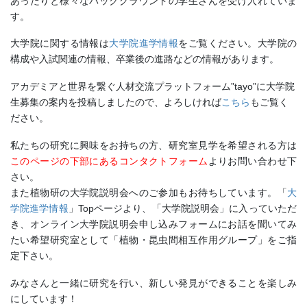
あったりと様々なバックグラウンドの学生さんを受け入れていま
す。
大学院に関する情報は
大学院進学情報
をご覧ください。大学院の
構成や入試関連の情報、卒業後の進路などの情報があります。
アカデミアと世界を繋ぐ人材交流プラットフォーム”tayo”
に大学院
生募集の案内を投稿しましたので、よろしければ
こちら
もご覧く
ださい。
私たちの研究に興味をお持ちの方、研究室見学を希望される方は
このページの下部にあるコンタクトフォーム
よりお問い合わせ下
さい。
また植物研の大学院説明会へのご参加もお待ちしています。「
大
学院進学情報
」Topページより、「大学院説明会」に入っていただ
き、オンライン大学院説明会申し込みフォームにお話を聞いてみ
たい希望研究室として「植物・昆虫間相互作用グループ」をご指
定下さい。
みなさんと一緒に研究を行い、新しい発見ができることを楽しみ
にしています！