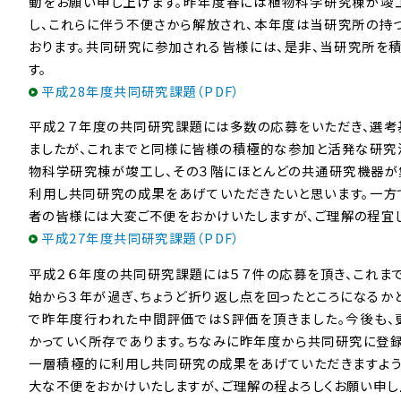
動をお願い申し上げます。昨年度春には植物科学研究棟が竣
し、これらに伴う不便さから解放され、本年度は当研究所の持
おります。共同研究に参加される皆様には、是非、当研究所を
す。
平成28年度共同研究課題（PDF）
平成２７年度の共同研究課題には多数の応募をいただき、選考
ましたが、これまでと同様に皆様の積極的な参加と活発な研究
物科学研究棟が竣工し、その３階にほとんどの共通研究機器が
利用し共同研究の成果をあげていただきたいと思います。一方
者の皆様には大変ご不便をおかけいたしますが、ご理解の程宜し
平成27年度共同研究課題（PDF）
平成２６年度の共同研究課題には５７件の応募を頂き、これま
始から３年が過ぎ、ちょうど折り返し点を回ったところになるか
で昨年度行われた中間評価ではS評価を頂きました。今後も
かっていく所存であります。ちなみに昨年度から共同研究に登
一層積極的に利用し共同研究の成果をあげていただきますよう
大な不便をおかけいたしますが、ご理解の程よろしくお願い申し