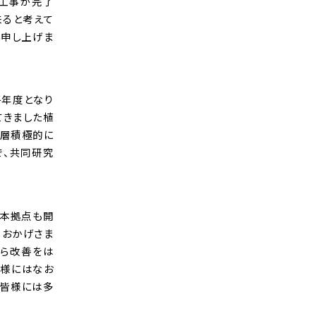
修工事が完了
来ると考えて
い申し上げま
終年度となり
てきました植
一層積極的に
で、共同研究
。本拠点も開
、おかげさま
がら改善をは
皆様にはなお
。皆様には多