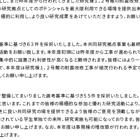
工し、また昨年度から行われてきました研究棟１、２号館の耐震改
つ研究拠点としてのポテンシャルを最大限利用できる環境を提供出
積極的に利用し、より良い研究成果をあげていただきますよう、お願
基準に基づき６３件を採択いたしました。本共同研究拠点事業も最
活動をお願い致します。本年度初頭には昨年度から工事が進められ
集中的に設置され利便性が高くなると期待されます。皆様にはより
で、本年度は研究棟１、２号館の耐震改修工事が順次行われる予定
くお願い申し上げます。
で整備してまいりました選考基準に基づき５５件を採択いたしました
と思います。これまでの皆様の積極的な参加と優れた研究活動により
、更に良い共同研究の場を提供できるよう皆様のご意見を頂戴しな
録されている学生単独での来所、研究実施も可能になっております。
お願い申し上げます。なお、本年度は事務棟の増改築が行われます
上げます。