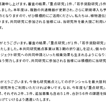
申し上げます。審査の結果、「重点研究」1件、「若手奨励研究」5件
たしました。本年度は、複数の共通機器が更新され、さらに新規導入も
のとなりますので、ぜひ積極的にご活用ください。私たちは、植物遺伝
ります。共同研究に参加される皆様には、当研究所を最大限ご利用
す。
とうございます。審査の結果、「重点研究」が１件、「若手奨励研究」
いたしました。本共同研究拠点事業は第３期の折り返しを迎え、個々
ジェクト研究への共同申請といった相乗効果も生まれるようになり
よう努力しますので、共同研究に参加される皆様には積極的に当研
がとうございます。今後も研究拠点としてのポテンシャルを最大限
研究所をご利用いただければ幸いです。なお、今年度も「重点研究」
果、それぞれ２件、３件、追加募集も含め５１件、合計５６件の課題を
あげていけるよう邁進いたします。