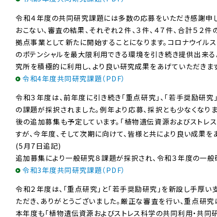
令和４年度の共同研究課題には多数の応募をいただき感謝申しあ
おこない、審査の結果、それぞれ２件、３件、４７件、合計５２
拠点事業として新たに開始することになります。コロナウイルス
のポテンシャルを最大限利用できる環境を引き続き提供出来る
究所を積極的に利用し、より良い研究成果をあげていただきます
令和4年度共同研究課題（PDF）
令和３年度は、前年度に引き続き「重点研究」、「若手奨励研究」
の課題が採択されました。例年より応募、採択とも少なくなり
後の追加募集も予定しています。「植物遺伝資源およびストレ
すが、今年度、そして次期に向けて、皆様と共により良い成果を
(5月7日追記)
追加募集により一般研究８課題が採択され、令和３年度の一般
令和3年度共同研究課題（PDF）
令和２年度は、｢重点研究｣と｢若手奨励研究｣を新設し手厚い
ただき、ありがとうございました。厳正な審査を行い、重点研究
本年度も「植物遺伝資源およびストレス科学の共同利用・共同研