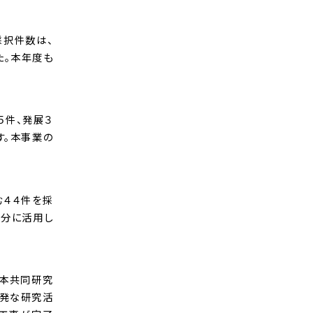
採択件数は、
た。本年度も
５件、発展３
す。本事業の
む４４件を採
存分に活用し
。本共同研究
活発な研究活