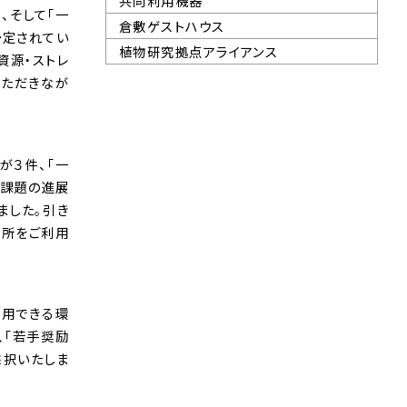
共同利用機器
、そして「一
倉敷ゲストハウス
予定されてい
植物研究拠点アライアンス
資源・ストレ
いただきなが
が３件、「一
の課題の進展
ました。引き
究所をご利用
利用できる環
、「若手奨励
採択いたしま