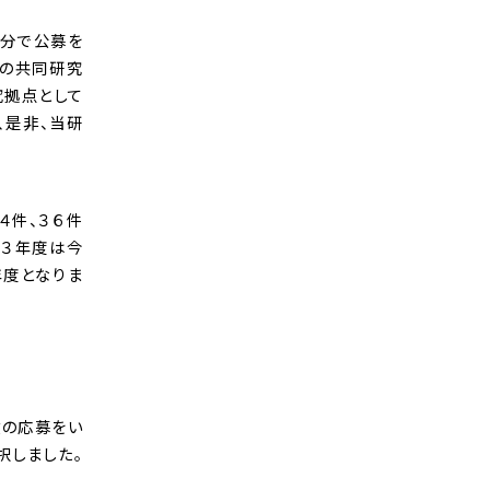
区分で公募を
期の共同研究
究拠点として
、是非、当研
４件、３６件
和３年度は今
年度となりま
数の応募をい
択しました。