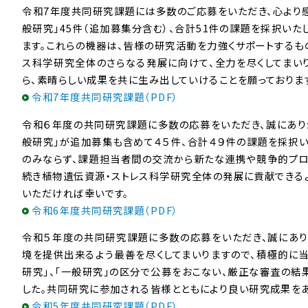
令和7年度共同研究課題には多数のご応募をいただき、心より感謝
般研究」45件（追加募集分含む）、合計51件の課題を採択い
ます。これらの機器は、皆様の研究活動を力強くサポートするも
ス科学研究全体のさらなる発展に向けて、全力を尽くしてまい
ら、素晴らしい成果を共に生み出していけることを願っておりま
令和7年度共同研究課題（PDF）
令和６年度の共同研究課題に多数の応募をいただき、誠にありが
般研究」が追加募集も含めて４５件、合計４９件の課題を採択
のみならず、課題担当者間の交流から新たな連携や競争的プロ
続き植物遺伝資源・ストレス科学研究全体の発展に貢献できる
いただければ幸いです。
令和6年度共同研究課題（PDF）
令和５年度の共同研究課題に多数の応募をいただき、誠にあり
境を提供出来るよう最善を尽くしてまいりますので、積極的に当
研究」、「一般研究」の区分で公募をおこない、厳正な審査の結
した。共同研究に参加される皆様とともにより良い研究成果を
令和5年度共同研究課題（PDF）