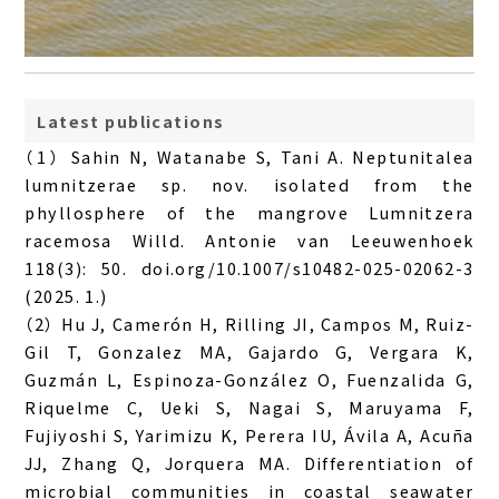
Latest publications
（1） Sahin N, Watanabe S, Tani A. Neptunitalea
lumnitzerae sp. nov. isolated from the
phyllosphere of the mangrove Lumnitzera
racemosa Willd. Antonie van Leeuwenhoek
118(3): 50. doi.org/10.1007/s10482-025-02062-3
(2025. 1.)
（2） Hu J, Camerón H, Rilling JI, Campos M, Ruiz-
Gil T, Gonzalez MA, Gajardo G, Vergara K,
Guzmán L, Espinoza-González O, Fuenzalida G,
Riquelme C, Ueki S, Nagai S, Maruyama F,
Fujiyoshi S, Yarimizu K, Perera IU, Ávila A, Acuña
JJ, Zhang Q, Jorquera MA. Differentiation of
microbial communities in coastal seawater