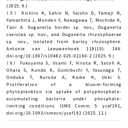
(2025. 9.)
（5） Kishiro K, Sahin N, Saisho D, Yamaji N,
Yamashita J, Monden Y, Nakagawa T, Mochida K,
Tani A. Duganella hordei sp. nov., Duganella
caerulea sp. nov., and Duganella rhizosphaerae
sp. nov., isolated from barley rhizosphere.
Antonie van Leeuwenhoek 118(10): 146.
doi.org/10.1007/s10482-025-02160-2 (2025. 9.)
（6） Fukuyama S, Usami F, Hirota R, Satoh A,
Ohara S, Kondo K, Gomibuchi Y, Yasunaga T,
Onduka T, Kuroda A, Koike K, Ueki S.
Proliferation of a bloom-forming
phytoplankton via uptake of polyphosphate-
accumulating bacteria under phosphate-
limiting conditions. ISME Comm. 5: ycaf192,
doi.org/10.1093/ismeco/ycaf192 (2025. 12.)