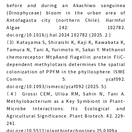
before and during an Akashiwo sanguinea
(Dinophyceae) bloom in the urban area of
Antofagasta city (northern Chile). Harmful
Algae 142: 102782.
doi.org/10.1016/j.hal.2024.102782 (2025. 2.)
（3） Katayama S, Shiraishi K, Kaji K, Kawabata K,
Tamura N, Tani A, Yurimoto H, Sakai Y. Methanol
chemoreceptor MtpAand flagellin protein FliC-
dependent methylotaxis determines the spatial
colonization of PPFM in the phyllosphere. ISME
Comm. 5: ycaf092.
doi.org/10.1093/ismeco/ycaf092 (2025. 5).
（4） Grossi CEM, Ulloa RM, Sahin N, Tani A.
Methylobacterium as a Key Symbiont in Plant-
Microbe Interactions: Its Ecological and
Agricultural Significance. Plant Biotech. 42: 229-
241.
doi.org/10.5511/plantbiotechnology.25.0309a