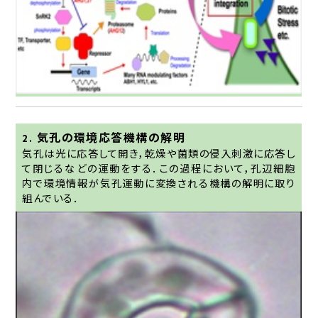
気孔の環境応答機構の解明
2.
気孔は光に応答して開き，乾燥や菌類の侵入刺激に応答し
て閉じるなどの運動をする．この過程において，孔辺細胞
内で環境情報が気孔運動に変換される機構の解明に取り
組んでいる．