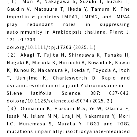
（1） Mori A, Nakagawa S, Suzuki T, Suzuki T,
Gaudin V, Matsuura T, Ikeda Y, Tamura K. The
importin α proteins IMPA1, IMPA2, and IMPA4
play redundant roles in suppressing
autoimmunity in Arabidopsis thaliana. Plant J.
121: e17203.
doi.org/10.1111/tpj.17203 (2025. 1.)
（2） Akagi T, Fujita N, Shirasawa K, Tanaka H,
Nagaki K, Masuda K, Horiuchi A, Kuwada E, Kawai
K, Kunou R, Nakamura K, Ikeda Y, Toyoda A, Itoh
T, Ushijima K, Charlesworth D. Rapid and
dynamic evolution of a giant Y chromosome in
Silene latifolia. Science. 387: 637-643.
doi.org/10.1126/science.adk9074 (2025. 2.)
（3） Oumaima K, Hossain M.S, Ye W, Okuma E,
Issak M, Islam M.M, Uraji M, Nakamura Y, Mori
I.C, Munemasa S, Murata Y. TGG1 and TGG2
mutations impair allyl isothiocyanate-mediated