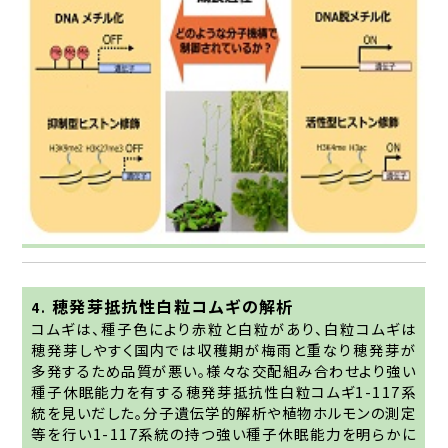
穂発芽抵抗性白粒コムギの解析
4.
コムギは、種子色により赤粒と白粒があり、白粒コムギは
穂発芽しやすく国内では収穫期が梅雨と重なり穂発芽が
多発するため品質が悪い。様々な交配組み合わせより強い
種子休眠能力を有する穂発芽抵抗性白粒コムギ1-117系
統を見いだした。分子遺伝学的解析や植物ホルモンの測定
等を行い1-117系統の持つ強い種子休眠能力を明らかに