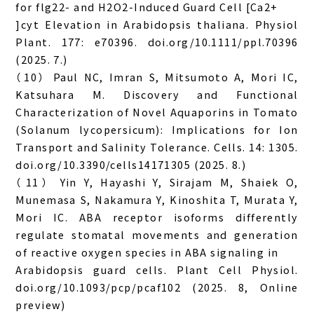
for flg22- and H2O2-Induced Guard Cell [Ca2+
]cyt Elevation in Arabidopsis thaliana. Physiol
Plant. 177: e70396. doi.org/10.1111/ppl.70396
(2025. 7.)
（10） Paul NC, Imran S, Mitsumoto A, Mori IC,
Katsuhara M. Discovery and Functional
Characterization of Novel Aquaporins in Tomato
(Solanum lycopersicum): Implications for Ion
Transport and Salinity Tolerance. Cells. 14: 1305.
doi.org/10.3390/cells14171305 (2025. 8.)
（11） Yin Y, Hayashi Y, Sirajam M, Shaiek O,
Munemasa S, Nakamura Y, Kinoshita T, Murata Y,
Mori IC. ABA receptor isoforms differently
regulate stomatal movements and generation
of reactive oxygen species in ABA signaling in
Arabidopsis guard cells. Plant Cell Physiol.
doi.org/10.1093/pcp/pcaf102 (2025. 8, Online
preview)