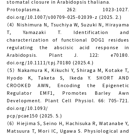
stomatal closure in Arabidopsis thaliana.
Protoplasma. 262: 1023-1027.
doi.org/10.1007/s00709-025-02039-z (2025. 2.)
（4） Nishimura N, Tsuchiya W, Suzuki N, Hirayama
T, Yamazaki T. Identification and
characterization of functional DOG1 residues
regulating the abscisic acid response in
Arabidopsis. Plant J. 122: e70180.
doi.org/10.1111/tpj.70180 (2025.4.)
（5） Nakamura K, Kikuchi Y, Shiraga M, Kotake T,
Hyodo K, Taketa S, Ikeda Y. SHORT AND
CROOKED AWN, Encoding the Epigenetic
Regulator EMF1, Promotes Barley Awn
Development. Plant Cell Physiol. 66: 705-721.
doi.org/10.1093/
pcp/pcae150 (2025. 5.)
（6） Hiejima S, Seino H, Hachisuka R, Watanabe Y,
Matsuura T, Mori IC, Ugawa S. Physiological and