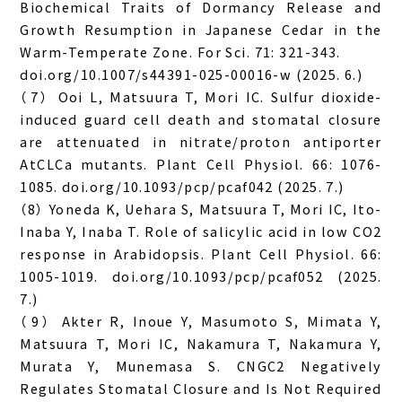
Biochemical Traits of Dormancy Release and
Growth Resumption in Japanese Cedar in the
Warm-Temperate Zone. For Sci. 71: 321-343.
doi.org/10.1007/s44391-025-00016-w (2025. 6.)
（7） Ooi L, Matsuura T, Mori IC. Sulfur dioxide-
induced guard cell death and stomatal closure
are attenuated in nitrate/proton antiporter
AtCLCa mutants. Plant Cell Physiol. 66: 1076-
1085. doi.org/10.1093/pcp/pcaf042 (2025. 7.)
（8） Yoneda K, Uehara S, Matsuura T, Mori IC, Ito-
Inaba Y, Inaba T. Role of salicylic acid in low CO2
response in Arabidopsis. Plant Cell Physiol. 66:
1005-1019. doi.org/10.1093/pcp/pcaf052 (2025.
7.)
（9） Akter R, Inoue Y, Masumoto S, Mimata Y,
Matsuura T, Mori IC, Nakamura T, Nakamura Y,
Murata Y, Munemasa S. CNGC2 Negatively
Regulates Stomatal Closure and Is Not Required