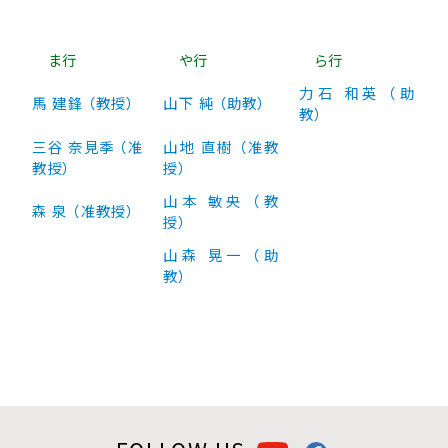
ま行
や行
ら行
力石 和英 （助
馬 建鋒 （教授）
山下 純 （助教）
教）
三谷 奈見季 （准
山地 直樹 （准教
教授）
授）
山本 敏央 （教
森 泉 （准教授）
授）
山森 晃一 （助
教）