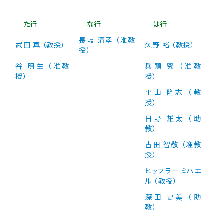
た行
な行
は行
長岐 清孝 （准教
武田 真 （教授）
久野 裕 （教授）
授）
谷 明生 （准教
兵頭 究 （准教
授）
授）
平山 隆志 （教
授）
日野 雄太 （助
教）
古田 智敬 （准教
授）
ヒップラー ミハエ
ル （教授）
深田 史美 （助
教）