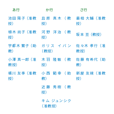
あ行
か行
さ行
池田 陽子
（
准教
且原 真木 （教
最相 大輔 （准教
授）
授）
授）
植木 尚子 （准教
河野 洋治 （教
坂本 亘 （教授）
授）
授）
宇都木 繁子 （助
ガリス イバン
佐々木 孝行 （准
教）
（教授）
教授）
小澤 真一郎 （
准
木羽 隆敏 （教
佐藤 有希代 （助
教授
）
授）
教）
桶川 友季 （准教
小西 範幸 （助
新屋 友規 （准教
授）
教）
授）
近藤 秀樹 （教
授）
キム ジュンシク
（准教授）