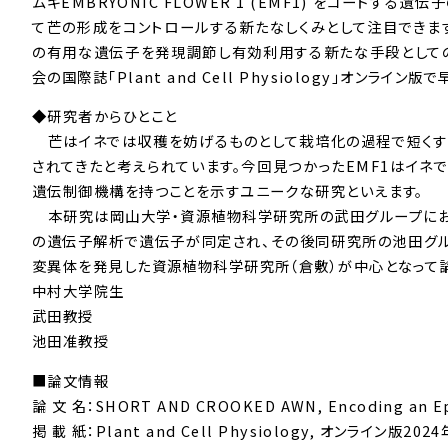
ムギEMBRYONIC FLOWER 1 (EMF1) をコード
て芒の形成をコントロールする新たなしくみとして注目できま
の有用な遺伝子を発現調節し有効利用する新たな手段としての活用
会の国際誌「Plant and Cell Physiology」オンライン
◆研究者からひとこと
芒はイネでは収穫を妨げるものとして栽培化の過程で短くす
されてきたと考えられています。今回見つかったEMF1はイネ
遺伝制御機構を持つことを示すユニークな研究といえます。
本研究は岡山大学・資源植物科学研究所の武田グループにおい
の遺伝子解析で遺伝子が同定され、その後同研究所の池田グル
変異体を発見した資源植物科学研究所（倉敷）が中心となって
中村大学院生
武田教授
池田准教授
■論文情報
論 文 名：SHORT AND CROOKED AWN, Encoding an Epi
掲 載 紙：Plant and Cell Physiology, オンライン版202