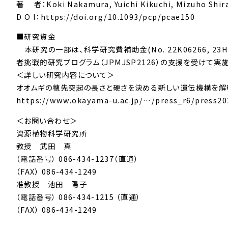
著 者：Koki Nakamura, Yuichi Kikuchi, Mizuho Shira
D O I：https://doi.org/10.1093/pcp/pcae150
■研究資金
本研究の一部は、科学研究費補助金(No. 22K06266, 23H0
者挑戦的研究プログラム（JPMJSP2126）の支援を受けて実
＜詳しい研究内容について＞
オオムギの穂先突起の長さと硬さを決める新しい遺伝機構を解
https://www.okayama-u.ac.jp/…/press_r6/press20
＜お問い合わせ＞
資源植物科学研究所
教授 武田 真
（電話番号） 086-434-1237（直通）
（FAX） 086-434-1249
准教授 池田 陽子
（電話番号） 086-434-1215 （直通）
（FAX） 086-434-1249