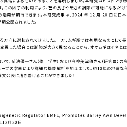
する遺伝子の異常によるものであることを解明しました。本研究はヒストン修
す。この因子の利用により、芒の長さや硬さの調節が可能になるだけ
が期待できます。本研究成果は、2024 年 12 月 20 日に日
版で早期公開されました。
る方向に選抜されてきました。一方、ムギ類では有用なものとして
で変異した場合とは形態が大きく異なることから、オオムギはイネと
て、菊池優一さん（修士学生）および白神美津穂さん（研究員）の
ープの参画により詳細な機能解析を加えました。約10年の地道な
論文公表に漕ぎ着けることができました！
genetic Regulator EMF1, Promotes Barley Awn Deve
4年12月20日