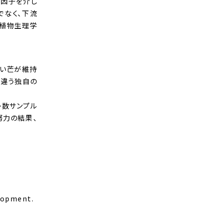
飾因子を介し
でなく、下流
本植物生理学
長い芒が維持
は違う独自の
多数サンプル
努力の結果、
lopment.