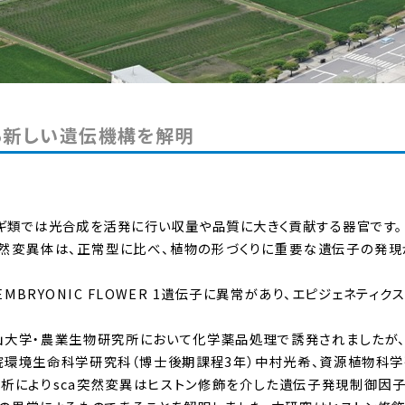
る新しい遺伝機構を解明
ムギ類では光合成を活発に行い収量や品質に大きく貢献する器官です。
 (sca)突然変異体は、正常型に比べ、植物の形づくりに重要な遺伝子の発
BRYONIC FLOWER 1遺伝子に異常があり、エピジェネティク
山大学・農業生物研究所において化学薬品処理で誘発されましたが
院環境生命科学研究科（博士後期課程3年）中村光希、資源植物科
解析によりsca突然変異はヒストン修飾を介した遺伝子発現制御因