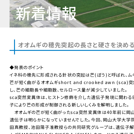
新着情報
オオムギの穂先突起の長さと硬さを決め
◆発表のポイント
イネ科の穂先に形成される針状の突起は芒(ぼう)と呼ばれ、
芒が短く曲がるオオムギshort and crooked awn
し、芒の細胞長や細胞数、セルロース量が減少していました。
sca突然変異体は、ヒストン修飾を介した遺伝子発現に関わるEM
子により芒の形成が制御される新しいしくみを解明しました。
オオムギの芒が短く曲がったsca突然変異体は40年前に岡
遺伝子は明らかになっていませんでした。今回、岡山大学大学
田真教授、池田陽子准教授らの共同研究グループは、遺伝子