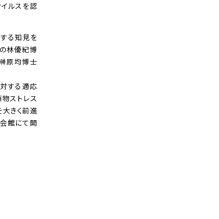
ウイルスを認
関する知見を
学の林優紀博
の榊原均博士
に対する適応
植物ストレス
を大きく前進
芸会館にて開