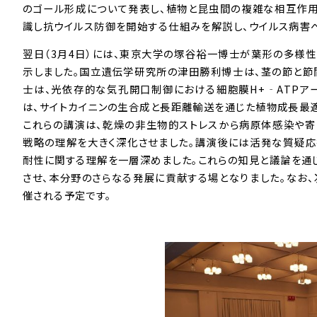
のゴール形成について発表し、植物と昆虫間の複雑な相互作用を
識し抗ウイルス防御を開始する仕組みを解説し、ウイルス病害
翌日（3月4日）には、東京大学の塚谷裕一博士が葉形の多様
示しました。国立遺伝学研究所の津田勝利博士は、茎の節と節
士は、光依存的な気孔開口制御における細胞膜H+‐ATPア
は、サイトカイニンの生合成と長距離輸送を通じた植物成長最
これらの講演は、乾燥の非生物的ストレスから病原体感染や寄
戦略の理解を大きく深化させました。講演後には活発な質疑
耐性に関する理解を一層深めました。これらの知見と議論を通
させ、本分野のさらなる発展に貢献する場となりました。なお、
催される予定です。