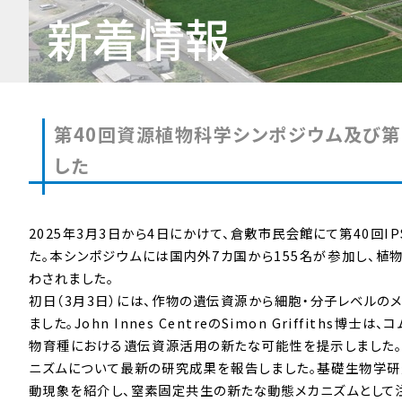
新着情報
第40回資源植物科学シンポジウム及び第
した
2025年3月3日から4日にかけて、倉敷市民会館にて第40回
た。本シンポジウムには国内外7カ国から155名が参加し、
わされました。
初日（3月3日）には、作物の遺伝資源から細胞・分子レベルの
ました。John Innes CentreのSimon Griffit
物育種における遺伝資源活用の新たな可能性を提示しました。南方
ニズムについて最新の研究成果を報告しました。基礎生物学
動現象を紹介し、窒素固定共生の新たな動態メカニズムとして