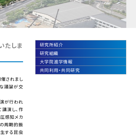
いたしま
研究所紹介
研究組織
大学院進学情報
共同利用・共同研究
開催されまし
発な議論が交
講演が行われ
いて講演し、作
透圧感知メカ
ンの周期的振
寄生する昆虫