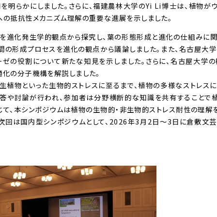
明らかにしました。さらに、福建農林大学のYi Li博士は、植物が
への抵抗性メカニズム理解の重要な進展を示しました。
性を進化発生学的観点から探究し、葉の形態形成と進化の仕組みに
間の形成プロセスを進化の観点から議論しました。また、名古屋大
ーゼの役割について新たな知見を示しました。さらに、名古屋大学
適化の分子機構を解説しました。
生植物といった生物的ストレスに至るまで、植物の多様なストレス
応答や討論が行われ、参加者は分野横断的な知識を共有することで
じて、本シンポジウムは植物の生物的・非生物的ストレス耐性の理解
次回は国内型シンポジウムとして、2026年3月2日〜3日に倉敷文