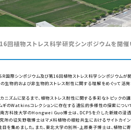
16回植物ストレス科学研究シンポジウムを開催
IPSR国際シンポジウム及び第16回植物ストレス科学シンポジウムが
植物の生物的および非生物的ストレス耐性に関する理解をめぐって活
メカニズムに至るまで、植物ストレス耐性に関する多彩なトピックの
hs博士は、コムギのWatkinsコレクションに存在する遺伝的多様性の探索につ
科技大学のHongwei Guo博士は、DCP5を介した新規の浸
研究所の征矢野敬博士はマメ科植物の根粒共生におけるサイトカイ
注目を集めました。また、東北大学の別所-上原奏子博士は、植物に