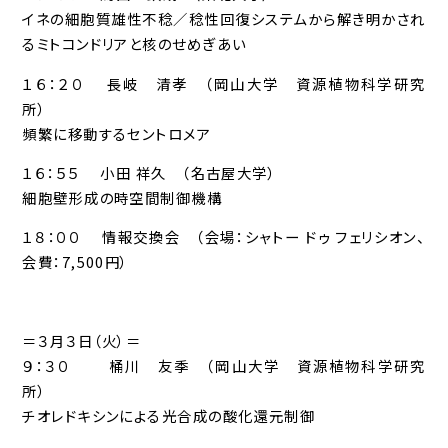
イネの細胞質雄性不稔／稔性回復システムから解き明かされ
るミトコンドリアと核のせめぎあい
１６：２０ 長岐 清孝 （岡山大学 資源植物科学研究
所）
頻繁に移動するセントロメア
１６：５５ 小田 祥久 （名古屋大学）
細胞壁形成の時空間制御機構
１８：００ 情報交換会 （会場：シャトー ドゥ フェリシオン、
会費：7,500円）
＝３月３日（火）＝
９：３０ 桶川 友季 （岡山大学 資源植物科学研究
所）
チオレドキシンによる光合成の酸化還元制御