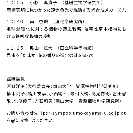
１０：０５ 小杉 真貴子 （基礎生物学研究所）
南極藻類に見つかった遠赤色光で駆動する光合成メカニズム
１０：４０ 南 杏鶴 （理化学研究所）
地球温暖化に対する植物の適応戦略：温帯性草本植物にお
ける鉄吸収機構の役割
１１：１５ 奥山 雄大 （国立科学博物館）
昆虫を「だます」花の香りの進化の謎を追って
組織委員
河野洋治（実行委員長：岡山大学 資源植物科学研究所）
植木尚子、桶川友季、小西範幸、最相大輔、高見常明、古田智
敬、北條優子、力石和英（岡山大学 資源植物科学研究所）
お問い合わせ先：ipsr-symposiumokayama-u.ac.jp at
を@に変換してください。