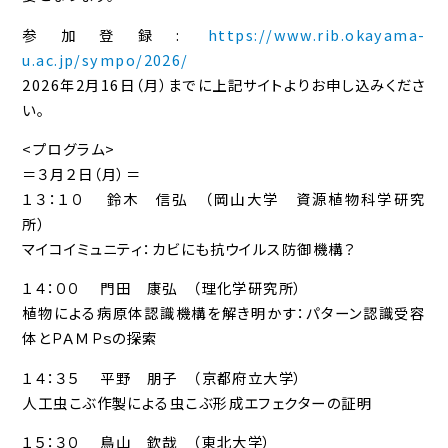
参加登録:
https://www.rib.okayama-
u.ac.jp/sympo/2026/
2026年2月16日（月）までに上記サイトよりお申し込みくださ
い。
<プログラム>
＝３月２日（月）＝
１３：１０ 鈴木 信弘 （岡山大学 資源植物科学研究
所）
マイコイミュニティ：カビにも抗ウイルス防御機構？
１４：００ 門田 康弘 （理化学研究所）
植物による病原体認識機構を解き明かす：パターン認識受容
体とＰＡＭＰｓの探索
１４：３５ 平野 朋子 （京都府立大学）
人工虫こぶ作製による虫こぶ形成エフェクターの証明
１５：３０ 鳥山 欽哉 （東北大学）