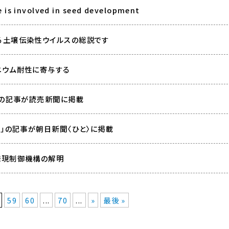
e is involved in seed development
る土壌伝染性ウイルスの総説です
ニウム耐性に寄与する
」の記事が読売新聞に掲載
夢」の記事が朝日新聞〈ひと〉に掲載
発現制御機構の解明
59
60
...
70
...
»
最後 »