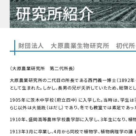
研究所紹介
財団法人 大原農業生物研究所 初代所
（大原農業研究所 第二代所長）
大原農業研究所の二代目の所長である西門義一博士（1892年
として生まれた。しかし、長男の兄が夭折していたため、総領と
1905年に茨木中学校（府立四中）に入学した。当時は、学生
らじ以外は大抵跣（はだし）であり、冬でも教室では素足であっ
1910年、盛岡高等農林学校農学部に入学し、3年生になり、植
1913年3月に卒業し、4月から同校で植物学、植物病理学の講