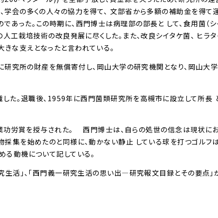
、学会の多くの人々の協力を得て、 文部省から多額の補助金を得て
であった。この時期に、西門博士は病理部の部長と して、食用菌（シ
の人工栽培技術の改良発展に尽くした。また、改良シイタケ菌、 ヒラ
大きな支えとなったと言われている。
2年に研究所の財産を無償寄付し、岡山大学の研究機関となり、岡山大
職した。退職後、1959年に西門菌類研究所を高槻市に設立して所長 
、産業功労賞を授与された。 西門博士は、自らの処世の信念は現状に
物採集を始めたのと同様に、動かない静止 している球を打つゴルフ
める動機について記している。
研究生活」、｢西門義一研究生活の思い出―研究報文目録とその要点｣が