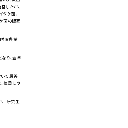
運営したが、
イタケ菌、
タケ菌の販売
学附置農業
となり、翌年
おいて最善
は、慎重にや
、「研究生