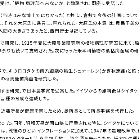
け、｢植物 病理部へ来ないか｣と勧誘され、即座に受諾した。
士（当時はみな博士ではなかった）と共 に、倉敷で今後の計画につい
、それを大原氏に進言し、容れられた。大原氏の本意 は、農民子弟
人間の大きさであったと、西門博士は記している。
で研究し、1915年夏に大原農業研究所の植物病理研究室に来て、
年余りも続いて支給された。次に行った禾本科植物の葉枯病菌属の研究
大学で、キウロコタケの菌糸細胞の輪生シュナーレン(かぎ状連結)と核
属の稲馬鹿苗病菌を研究した。
に関する研究」で日本農学賞を受賞した。ドイツからの帰朝後はシイタ
 品種の育成を達成した。
、近藤所長が健康を害したため、副所長として所長事務を代行した。
になっ た。同年、昭和天皇が岡山県に行幸された時に、シイタケについ
、戦後のひどい インフレーションに加えて、1947年の農地改革で
約200ヘクタール)) を全部手放し、資金源を失ったため、研究所の