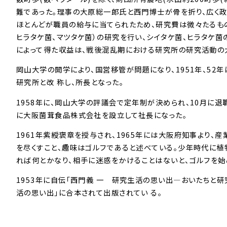
難であった。理事の大原総一郎氏と西門博士が骨を折り、広く政
ほとんどが職員の給与に当てられたため、研究費は微々たるもの
ヒラタケ菌、マツタケ菌）の研究を行い、シイタケ菌、ヒラタケ菌
によって得た収益は、戦後混乱期における研究所の研究活動の
岡山大学の開学により、国営移管が問題になり、1951年、5
研究所と改 称し、所長となった。
1958年に、岡山大学の評議会で定年制が決められ、10月に退
に大阪菌茸食品株式会社を設立して社長になった。
1961年紫綬褒章を授与され、1965年には大阪府知事より
を尽くすこと、趣味はゴルフであると述べている。少年時代に植
れば何とかなり、相手に迷惑をかけることはないと、ゴルフを始
1953年に自伝「西門義 一 研究生活の思い出―おいたちと
活の思い出」に合本されて出版されてい る。