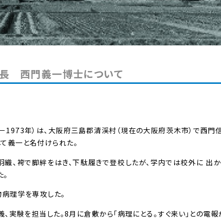
長 西門義一博士について
－1973年）は、大阪府三島郡清渓村（現在の大阪府茨木市）で西門
して義一と名付けられた。
は羽織、袴で脚絆をはき、下駄履きで登校したが、学内では校外に 出
た。
物病理学を専攻した。
 義、実験を担当した。8月に倉敷から「病理にとる。すぐ来い」との電報