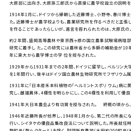
大原邸に出向き、大原孫三郎氏から直接に農学校設立の説明を受
1914年1月に、ドイツから帰朝した近藤博士、小野寺、春川博
た。近藤博士が農学校よりも、農業研究所を作るべきだと主張し
を作ることであったらしいが、進言を容れられたのは、大原氏の
約２年間、盛岡高等農林や東京西ヶ原の国立農事試験場病理部
研究に着手し た。この研究には農林省から多額の補助金が10
年に東大から農学博士の学 位を授与された。
1929年から1931年までの2年間、ドイツに留学し、ベルリン
を1年間行い、後半はドイツ国立農林生物研究所でフザリウム
1931年に「日本産禾本科植物の「ヘルミントスポリ ウム」病
究し、雌雄異体、4極性を明らかにし、この4極性を利用して優良
1941年大日本農会より有功賞を授与された。 終戦の頃から
1946年近藤所長が他界し、1948年1月から、第二代の所長
行い、シイタケの優良品集改良法について説明した。所長就任時は
数町歩(数ヘクタール)を除く、財団所有農地(水田約200町歩(