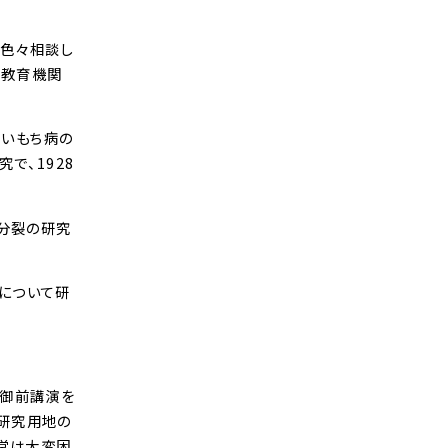
て色々相談し
の教育機関
稲いもち病の
で、1928
 分裂の研究
ケについて研
て御前講演を
、研究用地の
運営は大変困