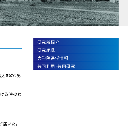
研究所紹介
研究組織
大学院進学情報
共同利用・共同研究
信太郎の2男
かける時のわ
が届いた。