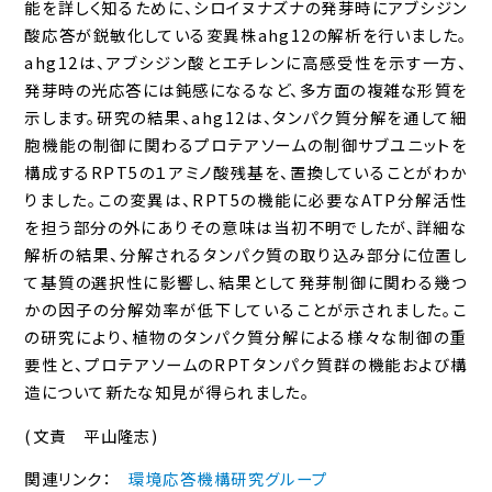
能を詳しく知るために、シロイヌナズナの発芽時にアブシジン
酸応答が鋭敏化している変異株ahg12の解析を行いました。
ahg12は、アブシジン酸とエチレンに高感受性を示す一方、
発芽時の光応答には鈍感になるなど、多方面の複雑な形質を
示します。研究の結果、ahg12は、タンパク質分解を通して細
胞機能の制御に関わるプロテアソームの制御サブユニットを
構成するRPT5の１アミノ酸残基を、置換していることがわか
りました。この変異は、RPT5の機能に必要なATP分解活性
を担う部分の外にありその意味は当初不明でしたが、詳細な
解析の結果、分解されるタンパク質の取り込み部分に位置し
て基質の選択性に影響し、結果として発芽制御に関わる幾つ
かの因子の分解効率が低下していることが示されました。こ
の研究により、植物のタンパク質分解による様々な制御の重
要性と、プロテアソームのRPTタンパク質群の機能および構
造について新たな知見が得られました。
(文責 平山隆志)
関連リンク：
環境応答機構研究グループ