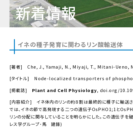
新着情報
イネの種子発育に関わるリン酸輸送体
[著者] Che, J., Yamaji, N., Miyaji, T., Mitani-Ueno, N.
[タイトル] Node-localized transporters of phosphoru
[掲載誌]
Plant and Cell Physiology
, doi.org/10.1
[内容紹介] イネ体内のリンの約８割は最終的に種子に輸送
では、イネの節で高発現する二つの遺伝子
OsPHO1;1
と
OsPH
リンの分配に関与していることを明らかにした。この遺伝子を破
レス学グループ･馬 建鋒)