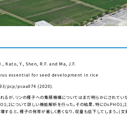
, Kato, Y., Shen, R.F. and Ma, J.F.
s essential for seed development in rice
093/pcp/pcaa074 (2020).
されるが、リンの種子への集積機構についてはまだ明らかにされてい
O1;2
について詳しい機能解析を行った。その結果、特にOsPHO1;
壊すると、種子の発育が著しく悪くなり、収量も低下してしまう。(文