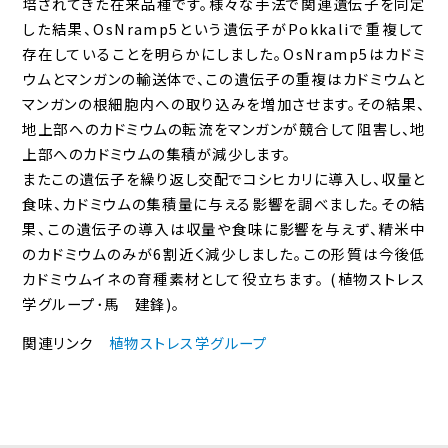
培されてきた在来品種です。様々な手法で関連遺伝子を同定
した結果、OsNramp5という遺伝子がPokkaliで重複して
存在していることを明らかにしました。OsNramp5はカドミ
ウムとマンガンの輸送体で、この遺伝子の重複はカドミウムと
マンガンの根細胞内への取り込みを増加させます。その結果、
地上部へのカドミウムの転流をマンガンが競合して阻害し、地
上部へのカドミウムの集積が減少します。
またこの遺伝子を繰り返し交配でコシヒカリに導入し、収量と
食味、カドミウムの集積量に与える影響を調べました。その結
果、この遺伝子の導入は収量や食味に影響を与えず、精米中
のカドミウムのみが6割近く減少しました。この形質は今後低
カドミウムイネの育種素材として役立ちます。 (植物ストレス
学グループ･馬 建鋒)。
関連リンク
植物ストレス学グループ