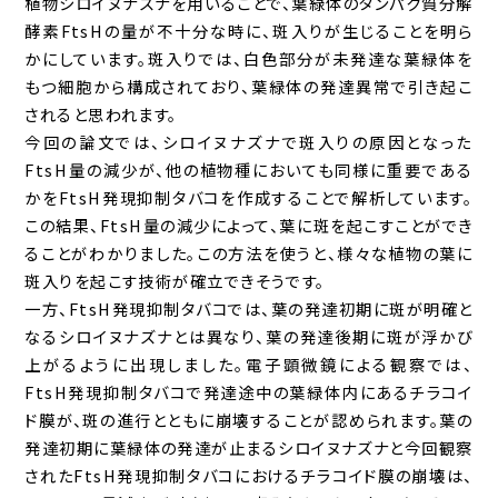
植物シロイヌナズナを用いることで、葉緑体のタンパク質分解
酵素FtsHの量が不十分な時に、斑入りが生じることを明ら
かにしています。斑入りでは、白色部分が未発達な葉緑体を
もつ細胞から構成されており、葉緑体の発達異常で引き起こ
されると思われます。
今回の論文では、シロイヌナズナで斑入りの原因
となった
FtsH量の減少が、他の植物種においても同様に重要である
かをFtsH発現抑制タバコを作成することで解析しています。
この結果、FtsH量の減少によって、葉に斑を起こすことができ
ることがわかりました。この方法を使うと、様々な植物の葉に
斑入りを起こす技術が確立できそうです。
一方、FtsH発現抑制タバコでは、葉の発達初期に斑が明確と
なるシロイヌナズナとは異なり、葉の発達後期に斑が浮かび
上がるように出現しました。電子顕微鏡による観察では、
FtsH発現抑制タバコで発達途中の葉緑体内にあるチラコイ
ド膜が、斑の進行とともに崩壊することが認められます。葉の
発達初期に葉緑体の発達が止まるシロイヌナズナと今回観察
されたFtsH発現抑制タバコにおけるチラコイド膜の崩壊は、